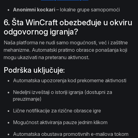
Anonimni kockari
– lokalne grupe samopomoći
6. Šta WinCraft obezbeđuje u okviru
odgovornog igranja?
Naša platforma ne nudi samo mogućnosti, već i zaštitne
mehanizme. Automatski pratimo obrasce ponašanja koji
mogu ukazivati na preteranu aktivnost.
Podrška uključuje:
Automatska upozorenja kod prekomerne aktivnosti
Nedeljni izveštaji o istoriji igranja (dostupni za
preuzimanje)
Lične notifikacije za rizične obrasce igre
Mogućnost aktiviranja pauze jednim klikom
Automatska obustava promotivnih e-mailova tokom