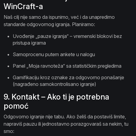
WinCraft-a
Naš cilj nije samo da ispunimo, već i da unapredimo
standarde odgovornog igranja. Planiramo:
Uvođenje „pauze igranja“ – vremenski blokovi bez
pristupa igrama
Samoprocenu putem ankete u nalogu
Panel „Moja ravnoteža“ sa statističkim pregledima
Gamifikaciju kroz oznake za odgovorno ponašanje
(nagrađeno samokontrolisano igranje)
9. Kontakt – Ako ti je potrebna
pomoć
Odgovorno igranje nije tabu. Ako želiš da postaviš limite,
napraviš pauzu ili jednostavno porazgovaraš sa nekim, tu
smo: