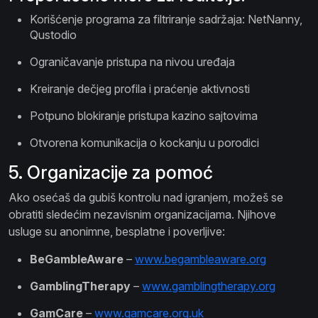
Korišćenje programa za filtriranje sadržaja: NetNanny,
Qustodio
Ograničavanje pristupa na nivou uređaja
Kreiranje dečjeg profila i praćenje aktivnosti
Potpuno blokiranje pristupa kazino sajtovima
Otvorena komunikacija o kockanju u porodici
5. Organizacije za pomoć
Ako osećaš da gubiš kontrolu nad igranjem, možeš se
obratiti sledećim nezavisnim organizacijama. Njihove
usluge su anonimne, besplatne i poverljive:
BeGambleAware
–
www.begambleaware.org
GamblingTherapy
–
www.gamblingtherapy.org
GamCare
–
www.gamcare.org.uk