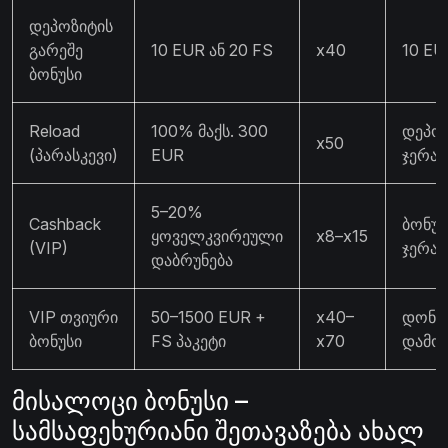
დეპოზიტის
გარეშე
10 EUR ან 20 FS
x40
10 EU
ბონუსი
Reload
100% მაქს. 300
დეპოზ
x50
(პარასკევი)
EUR
ჯერა
5–20%
Cashback
ბონუს
ყოველკვირეული
x8–x15
(VIP)
ჯერა
დაბრუნება
VIP თვიური
50–1500 EUR +
x40–
დონე
ბონუსი
FS პაკეტი
x70
დამო
მისალოცი ბონუსი –
სამსაფეხურიანი შეთავაზება ახალ